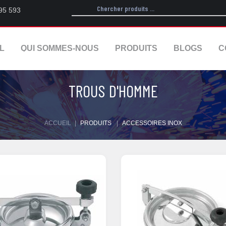
95 593
L
QUI SOMMES-NOUS
PRODUITS
BLOGS
C
TROUS D'HOMME
ACCUEIL
|
PRODUITS
|
ACCESSOIRES INOX