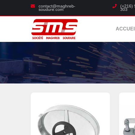
contact@maghreb-
(+216) 
soudure.com
303
ACCUEI