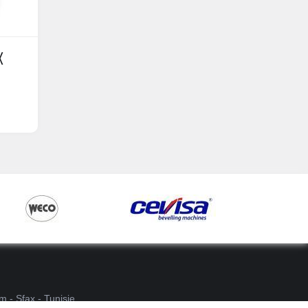
X
- Sfax - Tunisie