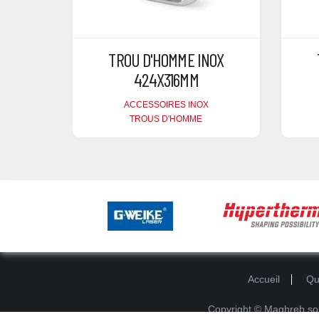
TROU D'HOMME INOX
424X316MM
ACCESSOIRES INOX
TROUS D'HOMME
Accueil
Qu
Copyright ©
Maghreb sou