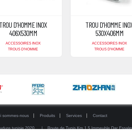
TROU D'HOMME INOX
TROU D'HOMME INO
406X530MM
530X406MM
ACCESSOIRES INOX
ACCESSOIRES INOX
TROUS D'HOMME
TROUS D'HOMME
i sommes-nous
Produits
Services
Contact
dure tunisie
2020 . | Route de Tunis Km 1.5 Immeuble Dar Essalem 